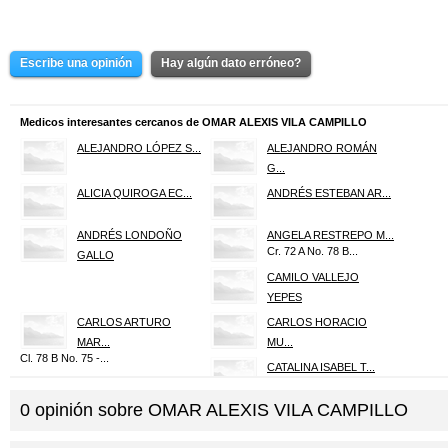
Escribe una opinión
Hay algún dato erróneo?
Medicos interesantes cercanos de OMAR ALEXIS VILA CAMPILLO
ALEJANDRO LÓPEZ S...
ALEJANDRO ROMÁN
G...
ALICIA QUIROGA EC...
ANDRÉS ESTEBAN AR...
ANDRÉS LONDOÑO
ANGELA RESTREPO M...
Cr. 72 A No. 78 B...
GALLO
CAMILO VALLEJO
YEPES
CARLOS ARTURO
CARLOS HORACIO
MAR...
MU...
Cl. 78 B No. 75 -...
CATALINA ISABEL T...
0
opinión sobre
OMAR ALEXIS VILA CAMPILLO
CRISTIAN IVAN GAR...
DIANA PATRICIA AR...