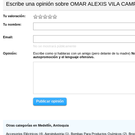
DIEGO MAURICIO VA...
EDILBERTO ELIAS N...
Escribe una opinión sobre OMAR ALEXIS VILA CAM
Cl. 53 No. 46 - 3...
EDWIN FERNANDO CI...
EIDY MARIANA CORR...
Tu valoración:
Cl. 64 No. 51 D -...
Tu nombre:
ELISA BERNAL SIERRA
FABIAN EMILIANO A...
Email:
JOSÉ GREGORIO
JUAN SEBASTIAN CA...
THO...
No se mostrará públicamente
JUAN SEBASTIAN RO...
Opinión:
Escribe como si hablaras con un amigo (pero delante de tu madre)
No s
autopromoción y el lenguaje ofensivo.
JULIAN ALBERTO CA...
JULIANA SIERRA ZU...
JULIANA VEGA
LAURA MARÍA DIAZ ...
MIRANDA
LEONARDO MEJÍA BU...
Publicar opinión
LUIS CARLOS PRADA...
LUIS IGNACIO BEJA...
MARIA FERNANDA ÁL...
MÓNICA DÍAZ CASTAÑO
Otras categorías en Medellín, Antioquia
MONICA ZULUAGA QU...
NARLY VIVIANA GÓM...
Accesorios Eléctricos
(4),
Agroindustria
(1),
Bombas Para Productos Químicos
(2),
Bro