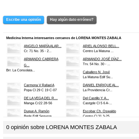
Escribe una opinión
Hay algún dato erróneo?
Medicina Interna interesantes cercanos de LORENA MONTES ZABALA
ANGELO MARÍA ALAR...
ARIEL ALONSO BELL...
Cr. 71 No. 35 - 2...
Centro La Matuna ...
ARMANDO CABRERA
ARMANDO JOSÉ DÍAZ...
Trv. 54 No. 30 - ...
G...
Brr. La Consolata...
Caballero N. José
La Matuna Edif Su...
Carmona V Rafael A
DANIEL ENRIQUE AL...
Popa Cl 29 C 19 C-07
La Providencia Cr...
DE LA VEGA DEL R....
Del Castillo Y. A...
Manga Cr22 28-56
Castgde Cl 5 6 A-...
Duque A. Ramón
Escobar Ch. Oswaldo
Bgde Edif Seguros...
Centro Cl 31 3-25...
FERNANDEZ GUZMAN
Fortich R Alvaro J
0
opinión sobre
LORENA MONTES ZABALA
Manga Cj 4 Av4 Es...
...
Castgde Cl 5 6-47
GUSTAVO ADOLFO JI...