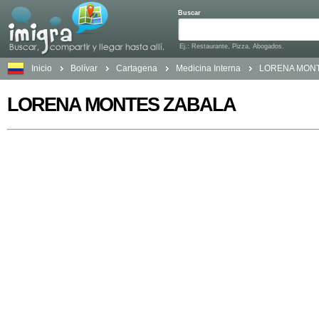
Buscar
Ej.: Restaurante, Pizza, Abogados.
Inicio
Bolívar
Cartagena
Medicina Interna
LORENA MONT
LORENA MONTES ZABALA