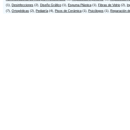
(1),
Desinfecciones
(2),
Diseño Gráfico
(1),
Espuma Plástica
(1),
Fibras de Vidrio
(2),
In
(7),
Ortopédicas
(2),
Pediatría
(4),
Pisos de Cerámica
(1),
Psicólogos
(1),
Reparación d