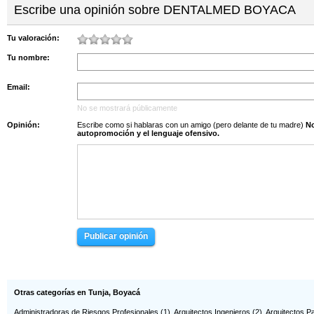
Escribe una opinión sobre DENTALMED BOYACA
Cr15 16-12 Of 403
Cl 10 6-25
Tu valoración:
Tu nombre:
Email:
No se mostrará públicamente
Opinión:
Escribe como si hablaras con un amigo (pero delante de tu madre)
No s
autopromoción y el lenguaje ofensivo.
Publicar opinión
Otras categorías en Tunja, Boyacá
Administradoras de Riesgos Profesionales
(1),
Arquitectos Ingenieros
(2),
Arquitectos Pa