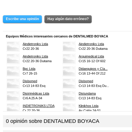
Escribe una opinión
Hay algún dato erróneo?
Equipos Médicos interesantes cercanos de DENTALMED BOYACA
Aindietroniks Ltda
Aindietroniks Ltda
Cr22 20-36
Cr22 20-36 Duitama
Aindietroniks Ltda
Arquimedical Ltda
Cr22 20-36 Duitama
Cr15 16-12 Of 602
Bpc Ltda
Didaequipos y Cía...
Cr7 26-15
Cr16 13-44 Of 212
Disbomed
Disbomed
Cr13 14-83 Esq
Cr13 14-83 Esq Du...
Distrimédicas Ltda
Distundama
Cr6 A 25 A-34
Cr13 14-83 Esq
INDIETRONIKS LTDA
Klinikhos Ltda
Cr 22 20-36
Av Colón 24-51
MAR DENTAL
Médico e Salud
0
opinión sobre
DENTALMED BOYACA
Cl 21 A 10-57
Cl 28 B 8-66
Orthodent Represe...
Rem Equipos