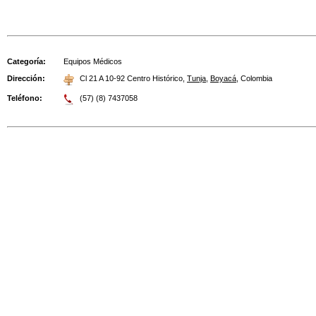
Categoría:
Equipos Médicos
Dirección:
Cl 21 A 10-92 Centro Histórico
,
Tunja
,
Boyacá
,
Colombia
Teléfono:
(57) (8) 7437058