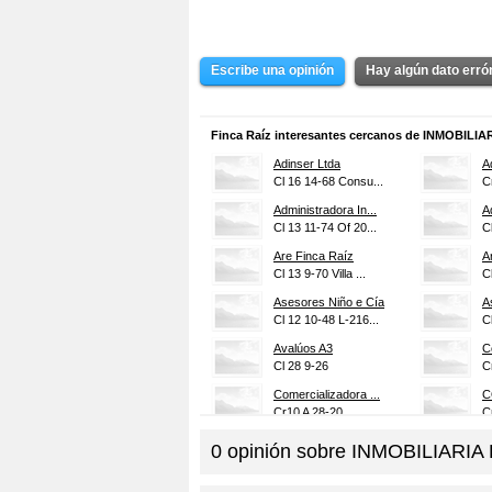
Escribe una opinión
Hay algún dato err
Finca Raíz interesantes cercanos de INMOBILI
Adinser Ltda
A
Cl 16 14-68 Consu...
C
Administradora In...
A
Cl 13 11-74 Of 20...
C
Are Finca Raíz
A
Cl 13 9-70 Villa ...
C
Asesores Niño e Cía
A
Cl 12 10-48 L-216...
C
Avalúos A3
C
Cl 28 9-26
C
Comercializadora ...
C
Cr10 A 28-20
C
Consignataria Gon...
C
0
opinión sobre
INMOBILIARIA
Cl 22 36-21 Camil...
C
Construhfer
C