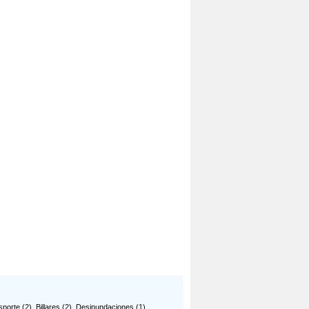
sporte
(2),
Billares
(2),
Desinundaciones
(1),