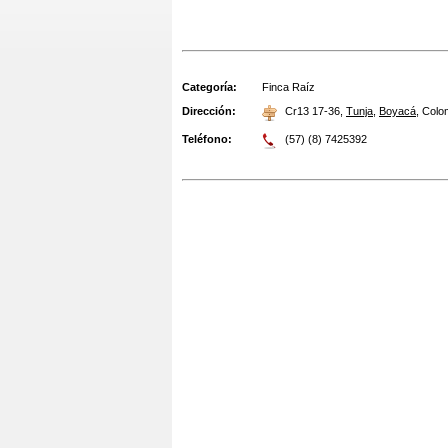
Categoría:
Finca Raíz
Dirección:
Cr13 17-36
,
Tunja
,
Boyacá
,
Colo
Teléfono:
(57) (8) 7425392