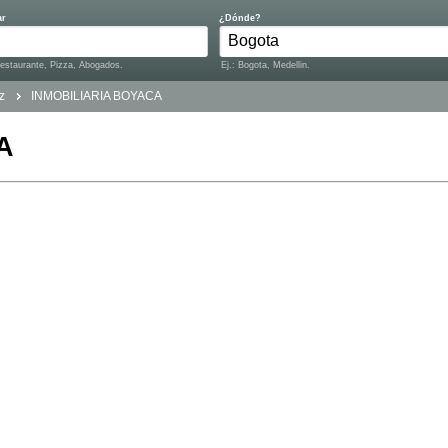
ar
¿Dónde?
Restaurante, Pizza, Abogados.
Ej.: Bogota, Medellin.
z
INMOBILIARIA BOYACA
A