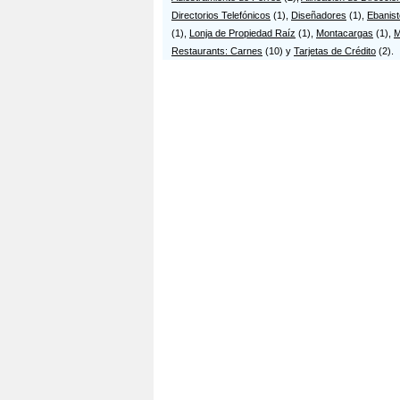
Inmobiliaria Murcia
In
Directorios Telefónicos
(1),
Diseñadores
(1),
Ebanist
Cr8 11-44
C
(1),
Lonja de Propiedad Raíz
(1),
Montacargas
(1),
M
INMOBILIARIA PUNT...
I
Restaurants: Carnes
(10) y
Tarjetas de Crédito
(2).
Cr9 18-36 Int 7
C
INMOBILIARIA RURA...
In
Cr12 16-04
C
INMOBILIARIA Y CO...
I
Cl 8 6-57
C
L.R. Asesores
R
Av de Las América...
C
Red Inmobiliaria ...
S
Cr10 21-66 Int 10...
C
SIGLO XXI
T
Cr16 15-62 Ap 206
C