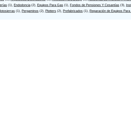
mobiliaria Pact...
erías
(1),
Endodoncia
(2),
Equipos Para Gas
(1),
Fondos de Pensiones Y Cesantías
(3),
Ins
r10 24-37
otosierras
(1),
Pergaminos
(2),
Plotters
(2),
Prefabricados
(1),
Reparación de Equipos Para 
NMOBILIARIA RINCON
r18 18-55 P-2
mobiliaria Sant...
l 20 10-61 Of 303
NMOBILIARIA Y CO...
r10 25-97
 e M ARQUITECTOS...
l 16 14-69 Of 303
ervicol Ltda
r15 14-69 Of 405
orres Fonseca Ja...
l 16 15-47 Of 40...