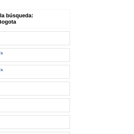
la búsqueda:
Bogota
TA
TA