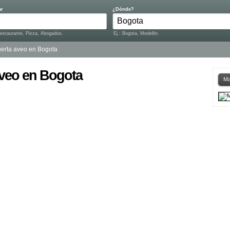
ar
¿Dónde?
Restaurante, Pizza, Abogados.
Ej.: Bogota, Medellin.
erta aveo en Bogota
aveo en Bogota
Ma