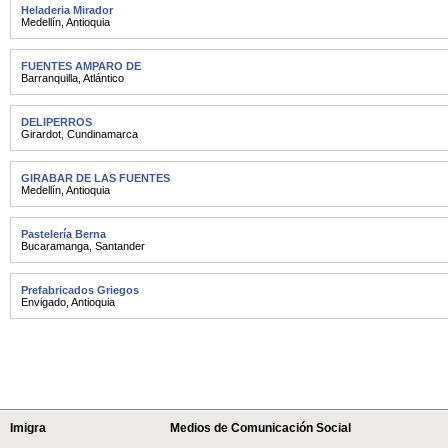
Heladeria Mirador
Medellín
,
Antioquia
FUENTES AMPARO DE
Barranquilla
,
Atlántico
DELIPERROS
Girardot
,
Cundinamarca
GIRABAR DE LAS FUENTES
Medellín
,
Antioquia
Pastelería Berna
Bucaramanga
,
Santander
Prefabricados Griegos
Envigado
,
Antioquia
Imigra
Medios de Comunicación Social