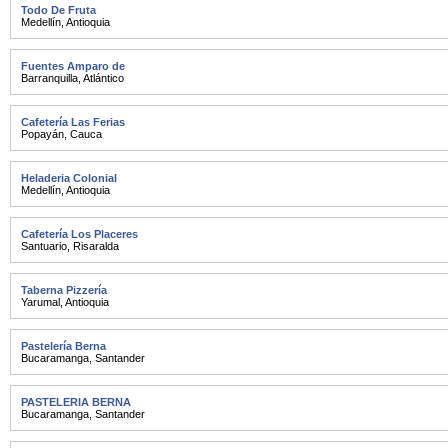
Todo De Fruta
Medellín
,
Antioquia
Fuentes Amparo de
Barranquilla
,
Atlántico
Cafetería Las Ferias
Popayán
,
Cauca
Heladeria Colonial
Medellín
,
Antioquia
Cafetería Los Placeres
Santuario
,
Risaralda
Taberna Pizzería
Yarumal
,
Antioquia
Pastelería Berna
Bucaramanga
,
Santander
PASTELERIA BERNA
Bucaramanga
,
Santander