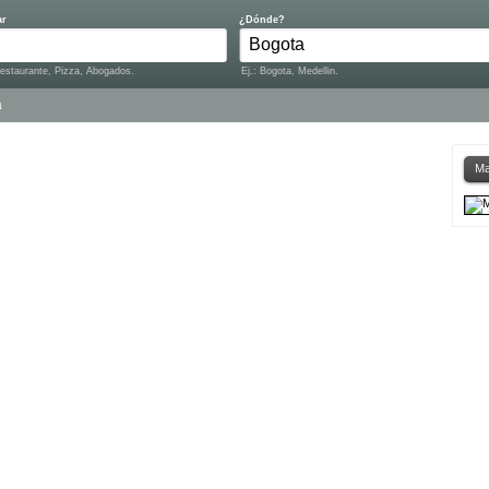
ar
¿Dónde?
Restaurante, Pizza, Abogados.
Ej.: Bogota, Medellin.
a
Ma