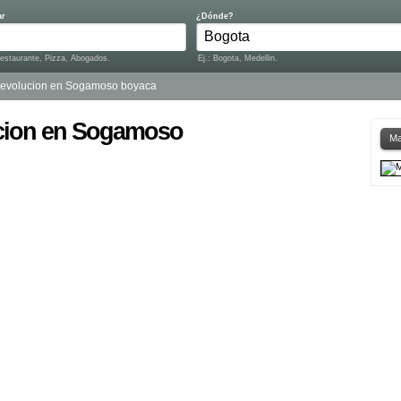
ar
¿Dónde?
Restaurante, Pizza, Abogados.
Ej.: Bogota, Medellin.
a evolucion en Sogamoso boyaca
ucion en Sogamoso
Ma