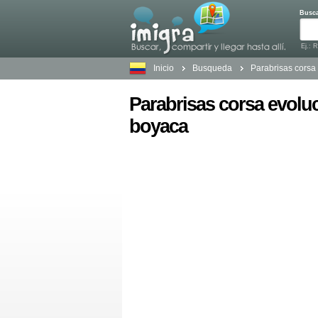
Busc
Ej.: 
Inicio
Busqueda
Parabrisas cors
Parabrisas corsa evol
boyaca