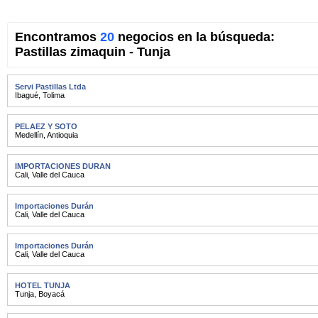
Encontramos
20
negocios en la búsqueda:
Pastillas zimaquin - Tunja
Servi Pastillas Ltda
Ibagué
,
Tolima
PELAEZ Y SOTO
Medellín
,
Antioquia
IMPORTACIONES DURAN
Cali
,
Valle del Cauca
Importaciones Durán
Cali
,
Valle del Cauca
Importaciones Durán
Cali
,
Valle del Cauca
HOTEL TUNJA
Tunja
,
Boyacá