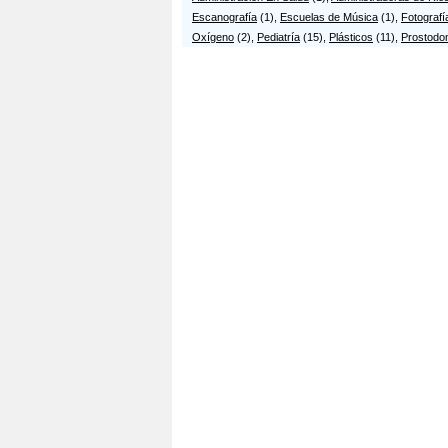
Escanografía
(1),
Escuelas de Música
(1),
Fotografí
Oxígeno
(2),
Pediatría
(15),
Plásticos
(11),
Prostodo