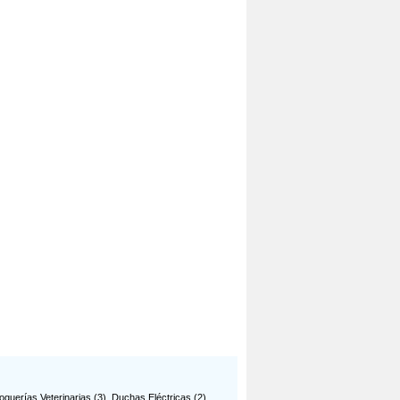
oguerías Veterinarias
(3),
Duchas Eléctricas
(2),