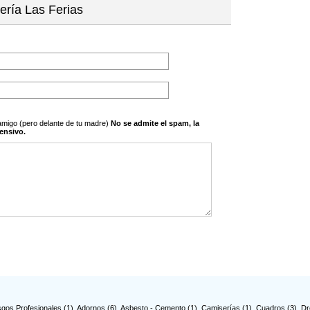
ería Las Ferias
amigo (pero delante de tu madre)
No se admite el spam, la
ensivo.
sgos Profesionales
(1),
Adornos
(6),
Asbesto - Cemento
(1),
Camiserías
(1),
Cuadros
(3),
Dr