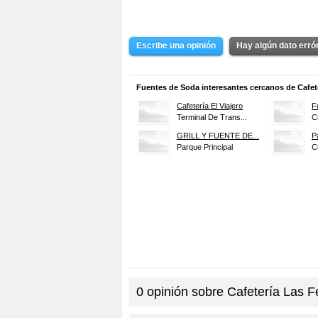
Escribe una opinión
Hay algún dato err
Fuentes de Soda interesantes cercanos de Cafete
Cafetería El Viajero
F
Terminal De Trans...
C
GRILL Y FUENTE DE...
P
Parque Principal
C
0
opinión sobre
Cafetería Las F