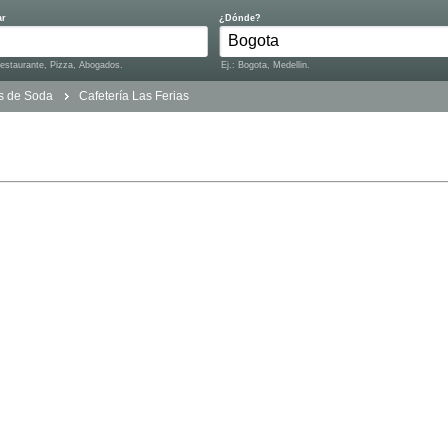
ar
¿Dónde?
Restaurante, Pizza, Abogados.
Ej.: Bogota, Medellin.
s de Soda
Cafetería Las Ferias