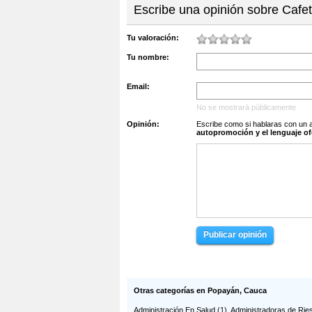
Escribe una opinión sobre Cafet
Tu valoración:
Tu nombre:
Email:
No se mostrará públicamente
Opinión:
Escribe como si hablaras con un 
autopromoción y el lenguaje of
Publicar opinión
Otras categorías en Popayán, Cauca
Administración En Salud
(1),
Administradoras de Rie