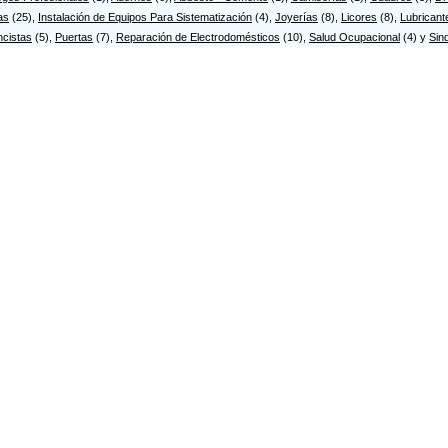
as
(25),
Instalación de Equipos Para Sistematización
(4),
Joyerías
(8),
Licores
(8),
Lubricant
ncistas
(5),
Puertas
(7),
Reparación de Electrodomésticos
(10),
Salud Ocupacional
(4) y
Sin