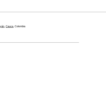
yán
,
Cauca
,
Colombia