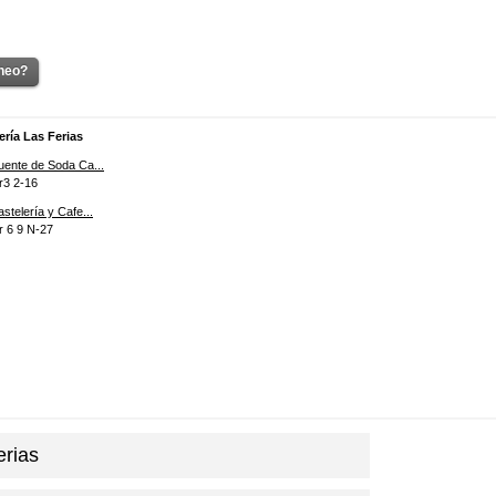
óneo?
ría Las Ferias
uente de Soda Ca...
r3 2-16
astelería y Cafe...
r 6 9 N-27
erias