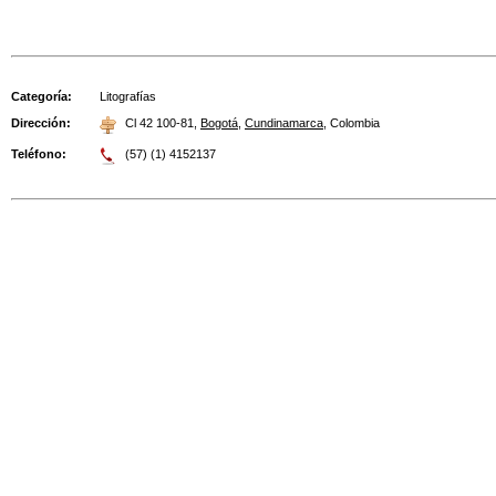
Categoría:
Litografías
Dirección:
Cl 42 100-81
,
Bogotá
,
Cundinamarca
,
Colombia
Teléfono:
(57) (1) 4152137