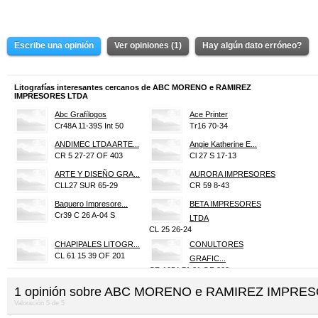
Escribe una opinión
Ver opiniones (1)
Hay algún dato erróneo?
Litografías interesantes cercanos de ABC MORENO e RAMIREZ
IMPRESORES LTDA
Abc Grafílogos
Ace Printer
Cr48A 11-39S Int 50
Tr16 70-34
ANDIMEC LTDA ARTE...
Angie Katherine E...
CR 5 27-27 OF 403
Cl 27 S 17-13
ARTE Y DISEÑO GRA...
AURORA IMPRESORES
CLL27 SUR 65-29
CR 59 8-43
Baquero Impresore...
BETA IMPRESORES
Cr39 C 26 A-04 S
LTDA
CL 25 26-24
CHAPIPALES LITOGR...
CONULTORES
CL 61 15 39 OF 201
GRAFIC...
CR 105A 71 21 OF 202
DELFIN PUBLICIDAD...
Díaz Impresores
1
opinión sobre
ABC MORENO e RAMIREZ IMPRES
TR 23 58-60
Cr58 6-56
Valoración
5
de
5
EDITORIAL PRINCE
ENLACE GLOBAL