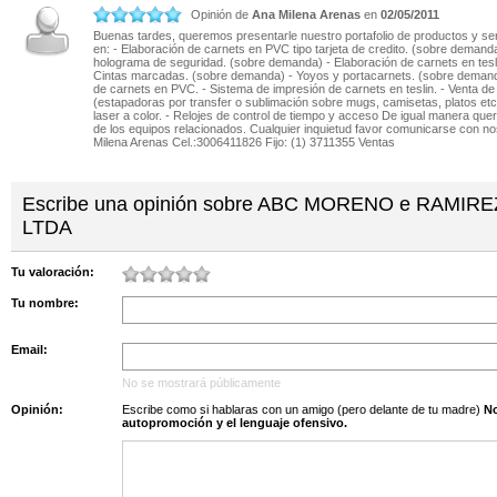
CL 6 C 70 B-69
TR 38 39 39 SUR I...
Opinión de
Ana Milena Arenas
en
02/05/2011
Buenas tardes, queremos presentarle nuestro portafolio de productos y se
Estrella Impresores
Galvis Ch. Impres...
en: - Elaboración de carnets en PVC tipo tarjeta de credito. (sobre demand
Cr13 61-47 L-124
Cr47 8-22
holograma de seguridad. (sobre demanda) - Elaboración de carnets en tesl
Cintas marcadas. (sobre demanda) - Yoyos y portacarnets. (sobre demand
GRABADOS EL BURIL
Gráficas Comerind_s
de carnets en PVC. - Sistema de impresión de carnets en teslin. - Venta de
(estapadoras por transfer o sublimación sobre mugs, camisetas, platos etc
Cl 52 A 18-70
Cr39 95-23
laser a color. - Relojes de control de tiempo y acceso De igual manera que
de los equipos relacionados. Cualquier inquietud favor comunicarse con n
Gráficas Continen...
GRAFICAS CORTES
Milena Arenas Cel.:3006411826 Fijo: (1) 3711355 Ventas
Cr18B 5A-19 P-2
LTDA
CL 21 S 8 A-49 P-2
GRAFICAS DUCAL LTDA
Gráficas Martell
Escribe una opinión sobre ABC MORENO e RAMI
CR 16 24-17
Cl 78 A 63-18
LTDA
GRAFICAS SAN SEBA...
HECRAVAL LTDA
Cl 20 12-82
Carrera 62 74-35
Tu valoración:
Imagén Gráfica Ltda
IMPREGOM LTDA
Tu nombre:
Cl 68 ABis 98-14
CL 27 S 69-17 AP 101
Impresos Gama Ltda
Janser Impresor
Email:
Cl 163 39-21
Cl 29 A S 34 A-59
No se mostrará públicamente
Jet Impresores
JP PRODUCCIONES G...
Cr30 73-19
Cr28 A 5A-62/68
Opinión:
Escribe como si hablaras con un amigo (pero delante de tu madre)
No s
autopromoción y el lenguaje ofensivo.
Lito - Lienzo
LITO-DRUCK IMPRES...
Cl 12 B 28-92
CL 46 7 64
LITOCONTRY EDITOR...
Litografía Hecrav...
CR 26 52-66
Cr62 74-35