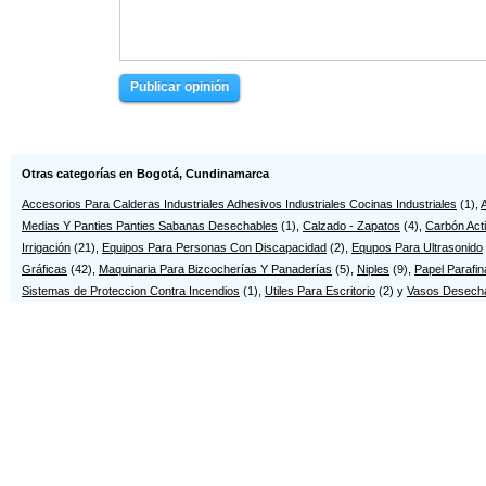
Litografía Mr. Quik
Litografía y Tipo...
Cl 49 7-08
Cl 94 39-69
Litografía y Tipo...
Litográficas Mons...
Publicar opinión
Tr17 1 C-22
Cr4 14-96
LITOIMPRESORES
Litomercantil Imp...
Cr14 Bis B 27-94 S
REINA
CR 9 7 85
LOGOTIPOS e LETRAS
Otras categorías en Bogotá, Cundinamarca
CR120 142A 41
Accesorios Para Calderas Industriales Adhesivos Industriales Cocinas Industriales
(1),
A
Músme
NEIRA IMPRESORES ...
Medias Y Panties Panties Sabanas Desechables
Cl 70 10-01
(1),
CR 24 12 61
Calzado - Zapatos
(4),
Carbón Act
Irrigación
(21),
Equipos Para Personas Con Discapacidad
(2),
Equpos Para Ultrasonido
PRINTERS LTDA
Prisma Asociados ...
Gráficas
(42),
Maquinaria Para Bizcocherías Y Panaderías
(5),
Niples
(9),
Papel Parafi
Tr93 61-02 Int 84
Cr32 72-68
Sistemas de Proteccion Contra Incendios
(1),
Utiles Para Escritorio
(2) y
Vasos Desech
PUBLITORRES IMPRE...
TICKET FACTORY EX...
CL 41S 49B-83
KRA 36 89 90
TIPOGRAFICAS PIAR...
TRAZO DIGITAL LTDA
Cl 63 B 23-25
CL 59 16 40
TROQUELADOS FCG
CR 9 6 87