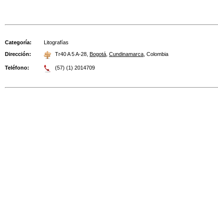
Categoría:
Litografías
Dirección:
Tr40 A 5 A-28
,
Bogotá
,
Cundinamarca
,
Colombia
Teléfono:
(57) (1) 2014709