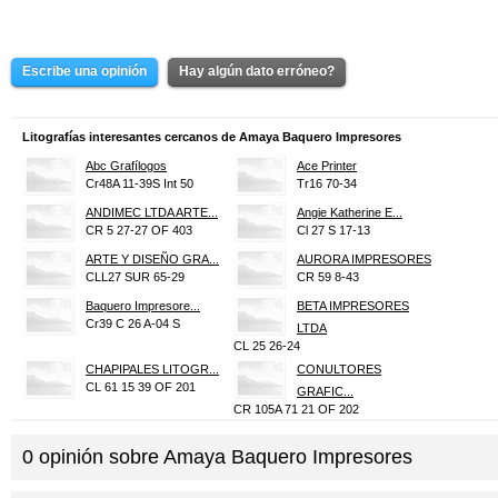
Escribe una opinión
Hay algún dato erróneo?
Litografías interesantes cercanos de Amaya Baquero Impresores
Abc Grafílogos
Ace Printer
Cr48A 11-39S Int 50
Tr16 70-34
ANDIMEC LTDA ARTE...
Angie Katherine E...
CR 5 27-27 OF 403
Cl 27 S 17-13
ARTE Y DISEÑO GRA...
AURORA IMPRESORES
CLL27 SUR 65-29
CR 59 8-43
Baquero Impresore...
BETA IMPRESORES
Cr39 C 26 A-04 S
LTDA
CL 25 26-24
CHAPIPALES LITOGR...
CONULTORES
CL 61 15 39 OF 201
GRAFIC...
CR 105A 71 21 OF 202
DELFIN PUBLICIDAD...
Díaz Impresores
TR 23 58-60
Cr58 6-56
0
opinión sobre
Amaya Baquero Impresores
EDITORIAL PRINCE
ENLACE GLOBAL
CL 6 C 70 B-69
TR 38 39 39 SUR I...