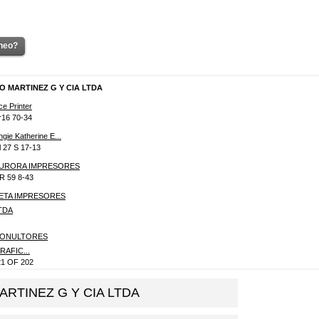
óneo?
DRO MARTINEZ G Y CIA LTDA
ce Printer
r16 70-34
ngie Katherine E...
l 27 S 17-13
URORA IMPRESORES
R 59 8-43
ETA IMPRESORES
TDA
ONULTORES
RAFIC...
21 OF 202
íaz Impresores
r58 6-56
RTINEZ G Y CIA LTDA
NLACE GLOBAL
R 38 39 39 SUR I...