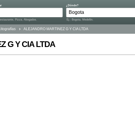
ar
¿Dónde?
Restaurante, Pizza, Abogados.
Ej.: Bogota, Medellin.
Litografías
ALEJANDRO MARTINEZ G Y CIA LTDA
 G Y CIA LTDA