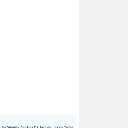
vulas Válvulas Para Gas
(1),
Alarmas Equipos Contra