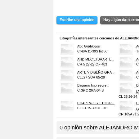
Escribe una opinión
Hay algún dato err
Litografías interesantes cercanos de ALEJAN
Abc Grafílogos
A
Cr48A 11-39S Int 50
T
ANDIMEC LTDA ARTE...
A
CR 5 27-27 OF 403
C
ARTE Y DISEÑO GRA...
A
CLL27 SUR 65-29
C
Baquero Impresore...
B
Cr39 C 26 A-04 S
L
CL 25 26-24
CHAPIPALES LITOGR...
C
CL 61 15 39 OF 201
G
CR 105A 71 
DELFIN PUBLICIDAD...
D
TR 23 58-60
C
0
opinión sobre
ALEJANDRO MA
EDITORIAL PRINCE
E
CL 6 C 70 B-69
T