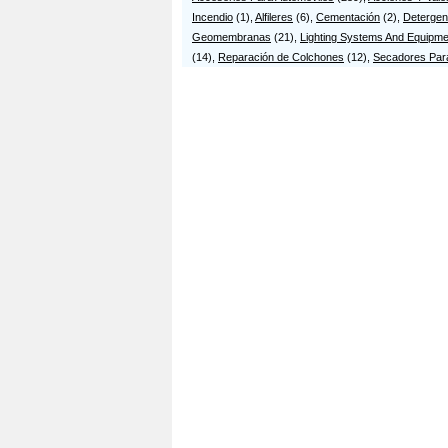
Litografía Mr. Quik
Li
Incendio
(1),
Alfileres
(6),
Cementación
(2),
Detergen
Cl 49 7-08
C
Geomembranas
(21),
Lighting Systems And Equipme
Litografía y Tipo...
L
(14),
Reparación de Colchones
(12),
Secadores Par
Tr17 1 C-22
C
LITOIMPRESORES
L
C
REINA
CR 9 7 85
L
C
Músme
N
Cl 70 10-01
C
PRINTERS LTDA
P
Tr93 61-02 Int 84
C
PUBLITORRES IMPRE...
T
CL 41S 49B-83
K
TIPOGRAFICAS PIAR...
T
Cl 63 B 23-25
C
TROQUELADOS FCG
CR 9 6 87