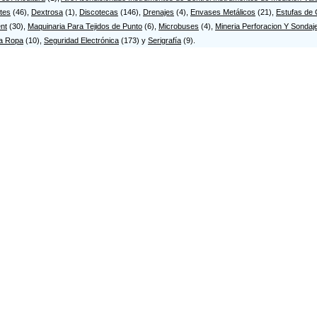
tografía y Tipo...
tes
(46),
Dextrosa
(1),
Discotecas
(146),
Drenajes
(4),
Envases Metálicos
(21),
Estufas de
l 94 39-69
nt
(30),
Maquinaria Para Tejidos de Punto
(6),
Microbuses
(4),
Mineria Perforacion Y Sondaj
itográficas Mons...
a Ropa
(10),
Seguridad Electrónica
(173) y
Serigrafía
(9).
r4 14-96
itomercantil Imp...
r14 Bis B 27-94 S
OGOTIPOS e LETRAS
R120 142A 41
EIRA IMPRESORES ...
R 24 12 61
risma Asociados ...
r32 72-68
ICKET FACTORY EX...
RA 36 89 90
RAZO DIGITAL LTDA
L 59 16 40