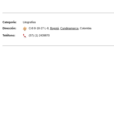
Categoría:
Litografías
Dirección:
Cr8 8-18-27 L-8
,
Bogotá
,
Cundinamarca
,
Colombia
Teléfono:
(57) (1) 2439870