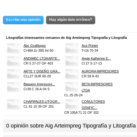
Escribe una opinión
Hay algún dato erróneo?
Litografías interesantes cercanos de Aig Arteimpreg Tipografía y Litografía
Abc Grafílogos
Ace Printer
Cr48A 11-39S Int 50
Tr16 70-34
ANDIMEC LTDA ARTE...
Angie Katherine E...
CR 5 27-27 OF 403
Cl 27 S 17-13
ARTE Y DISEÑO GRA...
AURORA IMPRESORES
CLL27 SUR 65-29
CR 59 8-43
Baquero Impresore...
BETA IMPRESORES
Cr39 C 26 A-04 S
LTDA
CL 25 26-24
CHAPIPALES LITOGR...
CONULTORES
CL 61 15 39 OF 201
GRAFIC...
CR 105A 71 21 OF 202
DELFIN PUBLICIDAD...
Díaz Impresores
TR 23 58-60
Cr58 6-56
0
opinión sobre
Aig Arteimpreg Tipografía y Litografía
EDITORIAL PRINCE
ENLACE GLOBAL
CL 6 C 70 B-69
TR 38 39 39 SUR I...