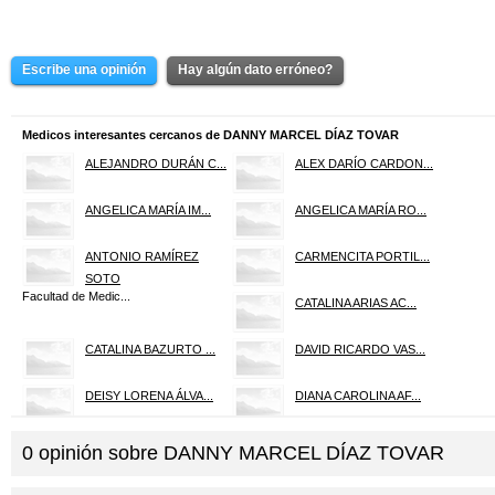
Escribe una opinión
Hay algún dato erróneo?
Medicos interesantes cercanos de DANNY MARCEL DÍAZ TOVAR
ALEJANDRO DURÁN C...
ALEX DARÍO CARDON...
ANGELICA MARÍA IM...
ANGELICA MARÍA RO...
ANTONIO RAMÍREZ
CARMENCITA PORTIL...
SOTO
Facultad de Medic...
CATALINA ARIAS AC...
CATALINA BAZURTO ...
DAVID RICARDO VAS...
DEISY LORENA ÁLVA...
DIANA CAROLINA AF...
DIEGO ORLANDO DÍA...
DIEGO VICENTE LIZ...
0
opinión sobre
DANNY MARCEL DÍAZ TOVAR
DOLLY YAMILE CAST...
ERICK FABIAN CAST...