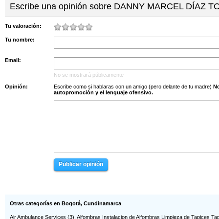
Escribe una opinión sobre DANNY MARCEL DÍAZ 
Cr. 104 No. 152 C...
EXILASER S A
EYBAR ALFONSO DÍA...
CRA 16 NRO 84 09
Tu valoración:
GABRIEL ALONSO MO...
GUSTAVO
Tu nombre:
ALEJANDRO...
Email:
GUSTAVO ANDREY HU...
HÉCTOR FABIAN AFR...
Cl. 24 No. 49 - 45
No se mostrará públicamente
JAIME GIOVANNI PA...
JENNY ANDREA VELA...
Opinión:
Escribe como si hablaras con un amigo (pero delante de tu madre)
No s
autopromoción y el lenguaje ofensivo.
JESUALDO ENRIQUE ...
JOHANNA KARINA J...
Cr. 15 No. 1 - 59...
JORGE DE JESÚS SÁ...
JOSÉ JULIAN CARVA...
JOSÉ LUIS MONSALV...
JUAN CAMILO PALAC...
Cl. 108 No. 51 - ...
JUAN CARLOS RODRI...
JUAN DAVID GARCÍA...
Publicar opinión
JUAN HERNANDO DEL...
JUAN JOSÉ DUQUE R...
Otras categorías en Bogotá, Cundinamarca
LEONARDO
LISSETH FERNANDA ...
BOHORQUE...
Air Ambulance Services
(3),
Alfombras Instalacion de Alfombras Limpieza de Tapices Ta