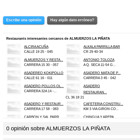
Escribe una opinión
Hay algún dato erróneo?
Restaurants interesantes cercanos de ALMUERZOS LA PIÑATA
ALCIRA ACUÑA
ALKALA PARRILLA BAR
CALLE 19 25 - 045
CR 29 40-34
ALMUERZOS Y RESTA...
ANTONIO TOLOZA
CARRERA 15 30 - 057
A Q. SECA 11-54 G...
ASADEREO KOKIPOLLO
ASADERO MATA DE P...
CALLE 61 16 - 011
CARRERA 3 45 - 042
ASADERO POLLOS OL...
ASADERO
CARRERA 32A 14 -...
RESTAURAN...
CL 36 18 21
ASADERO Y RESTAUR...
CAFETERIA CONSTRU...
CARRERA 17 58 - 083
KM 3 VIA GIRON CO...
CARBON Y SAL PARR...
CHINGUA Y AREPA
CARRERA 32 48 - 059
CALLE 30 30 - 016
0
opinión sobre
ALMUERZOS LA PIÑATA
DANY
DOÑA CARMEN
CALLE 56 17C - 004
CALLE 33 25 - 030