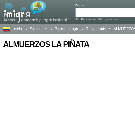
Buscar
Ej.: Restaurante, Pizza, Abogados.
Inicio
Santander
Bucaramanga
Restaurants
ALMUERZOS
ALMUERZOS LA PIÑATA