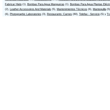
Fabricar Hielo
(1),
Bombas Para Agua Mangueras
(1),
Bombas Para Agua Plantas Eléctr
(2),
Leather Accessoires And Materials
(5),
Mantenimientos Técnicos
(6),
Mantequilla
(5
(6),
Photographic Laboratories
(3),
Restaurants: Carnes
(80),
Telefax - Servicio
(5) y
Tr