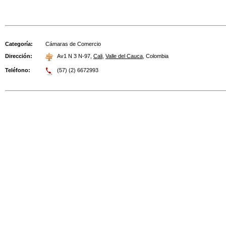
Categoría:
Cámaras de Comercio
Dirección:
Av1 N 3 N-97
,
Cali
,
Valle del Cauca
,
Colombia
Teléfono:
(57) (2) 6672993