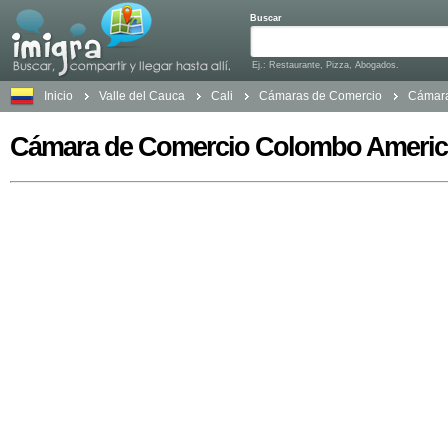
Buscar
Ej.: Restaurante, Pizza, Abogados.
Inicio
Valle del Cauca
Cali
Cámaras de Comercio
Cámara
Cámara de Comercio Colombo Ameri