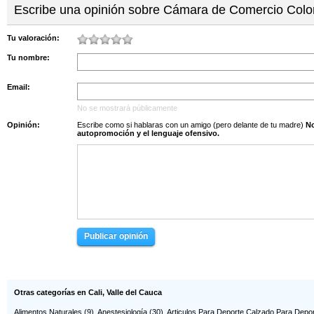
Escribe una opinión sobre Cámara de Comercio Col
Tu valoración:
Tu nombre:
Email:
No se mostrará públicamente
Opinión:
Escribe como si hablaras con un amigo (pero delante de tu madre)
No s
autopromoción y el lenguaje ofensivo.
Publicar opinión
Otras categorías en Cali, Valle del Cauca
Alimentos Naturales
(9),
Anestesiología
(30),
Articulos Para Deporte Calzado Para Depo