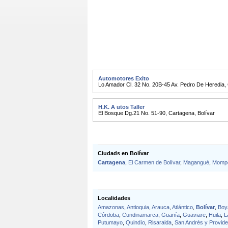
Automotores Exito
Lo Amador Cl. 32 No. 20B-45 Av. Pedro De Heredia
,
H.K. A utos Taller
El Bosque Dg.21 No. 51-90
,
Cartagena
,
Bolívar
Ciudads en Bolívar
Cartagena
,
El Carmen de Bolívar
,
Magangué
,
Momp
Localidades
Amazonas
,
Antioquia
,
Arauca
,
Atlántico
,
Bolívar
,
Boy
Córdoba
,
Cundinamarca
,
Guanía
,
Guaviare
,
Huila
,
L
Putumayo
,
Quindío
,
Risaralda
,
San Andrés y Provide