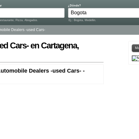
ar
¿Dónde?
Restaurante, Pizza, Abogados.
Ej.: Bogota, Medellin.
mobile Dealers -used Cars-
ed Cars- en Cartagena,
Ma
utomobile Dealers -used Cars- -