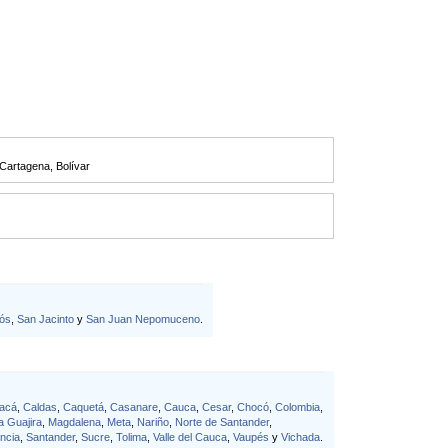
Cartagena
,
Bolívar
ós
,
San Jacinto
y
San Juan Nepomuceno
.
acá
,
Caldas
,
Caquetá
,
Casanare
,
Cauca
,
Cesar
,
Chocó
,
Colombia
,
a Guajira
,
Magdalena
,
Meta
,
Nariño
,
Norte de Santander
,
ncia
,
Santander
,
Sucre
,
Tolima
,
Valle del Cauca
,
Vaupés
y
Vichada
.