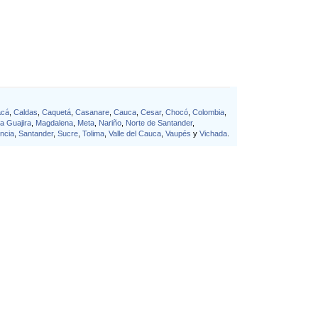
acá
,
Caldas
,
Caquetá
,
Casanare
,
Cauca
,
Cesar
,
Chocó
,
Colombia
,
a Guajira
,
Magdalena
,
Meta
,
Nariño
,
Norte de Santander
,
ncia
,
Santander
,
Sucre
,
Tolima
,
Valle del Cauca
,
Vaupés
y
Vichada
.