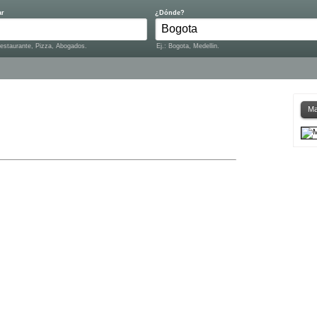
ar
¿Dónde?
Restaurante, Pizza, Abogados.
Ej.: Bogota, Medellin.
Ma