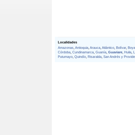
Localidades
Amazonas
,
Antioquia
,
Arauca
,
Atlántico
,
Bolívar
,
Boy
Córdoba
,
Cundinamarca
,
Guanía
,
Guaviare
,
Huila
,
L
Putumayo
,
Quindío
,
Risaralda
,
San Andrés y Provide