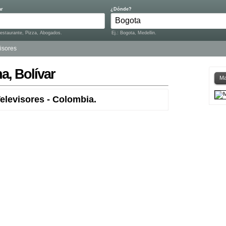
ar
¿Dónde?
Restaurante, Pizza, Abogados.
Ej.: Bogota, Medellin.
isores
a, Bolívar
Ma
elevisores - Colombia.