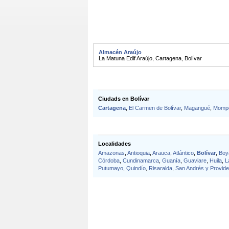
Almacén Araújo
La Matuna Edif Araújo
,
Cartagena
,
Bolívar
Ciudads en Bolívar
Cartagena
,
El Carmen de Bolívar
,
Magangué
,
Momp
Localidades
Amazonas
,
Antioquia
,
Arauca
,
Atlántico
,
Bolívar
,
Boy
Córdoba
,
Cundinamarca
,
Guanía
,
Guaviare
,
Huila
,
L
Putumayo
,
Quindío
,
Risaralda
,
San Andrés y Provide