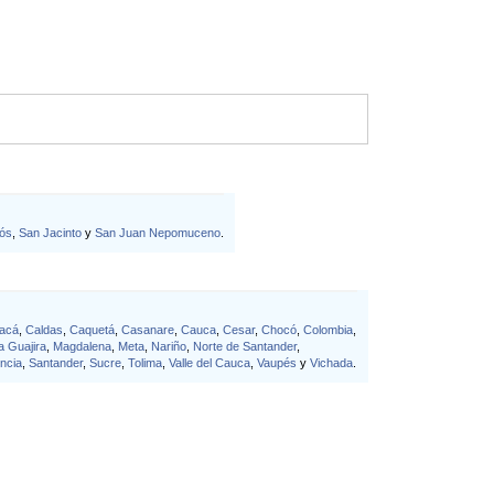
ós
,
San Jacinto
y
San Juan Nepomuceno
.
acá
,
Caldas
,
Caquetá
,
Casanare
,
Cauca
,
Cesar
,
Chocó
,
Colombia
,
a Guajira
,
Magdalena
,
Meta
,
Nariño
,
Norte de Santander
,
ncia
,
Santander
,
Sucre
,
Tolima
,
Valle del Cauca
,
Vaupés
y
Vichada
.