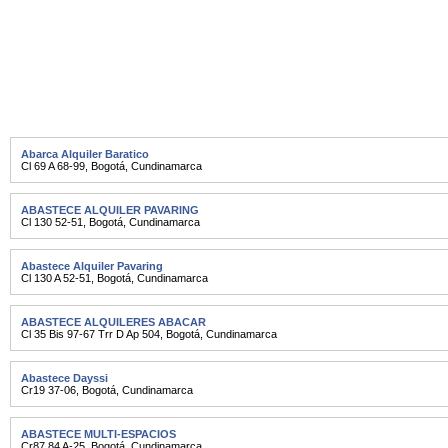
Abarca Alquiler Baratico
Cl 69 A 68-99
,
Bogotá
,
Cundinamarca
ABASTECE ALQUILER PAVARING
Cl 130 52-51
,
Bogotá
,
Cundinamarca
Abastece Alquiler Pavaring
Cl 130 A 52-51
,
Bogotá
,
Cundinamarca
ABASTECE ALQUILERES ABACAR
Cl 35 Bis 97-67 Trr D Ap 504
,
Bogotá
,
Cundinamarca
Abastece Dayssi
Cr19 37-06
,
Bogotá
,
Cundinamarca
ABASTECE MULTI-ESPACIOS
Cr87 84 A-25
,
Bogotá
,
Cundinamarca