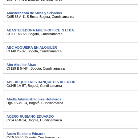
Abastecedora de Sillas y Servicios
Cr85 63 A-11 S Bosa
,
Bogotá
,
Cundinamarca
ABASTECEDORA MULTI-OFFICE_S LTDA
Cr111 143-58
,
Bogotá
,
Cundinamarca
ABC ADQUIERA EN ALQUILER
Cl 148 25-37
,
Bogotá
,
Cundinamarca
Abc Alquiler Abac
Cl 129 B 54-84
,
Bogotá
,
Cundinamarca
ABC ALQUILERES BANQUETES ALCICOR
Cr34B 1A-57
,
Bogotá
,
Cundinamarca
Abella Administradores Hoteleros
Dg49 S 49-24
,
Bogotá
,
Cundinamarca
ACERO RUBIANO EDUARDO
Cr14 A 58-14
,
Bogotá
,
Cundinamarca
Acero Rubiano Eduardo
Cr15 58-40
,
Bogotá
,
Cundinamarca