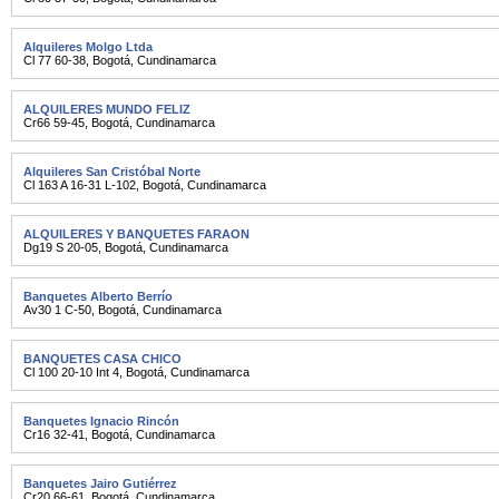
Alquileres Molgo Ltda
Cl 77 60-38
,
Bogotá
,
Cundinamarca
ALQUILERES MUNDO FELIZ
Cr66 59-45
,
Bogotá
,
Cundinamarca
Alquileres San Cristóbal Norte
Cl 163 A 16-31 L-102
,
Bogotá
,
Cundinamarca
ALQUILERES Y BANQUETES FARAON
Dg19 S 20-05
,
Bogotá
,
Cundinamarca
Banquetes Alberto Berrío
Av30 1 C-50
,
Bogotá
,
Cundinamarca
BANQUETES CASA CHICO
Cl 100 20-10 Int 4
,
Bogotá
,
Cundinamarca
Banquetes Ignacio Rincón
Cr16 32-41
,
Bogotá
,
Cundinamarca
Banquetes Jairo Gutiérrez
Cr20 66-61
,
Bogotá
,
Cundinamarca