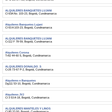
ALQUILERES BANQUETES LUJANI
Cl 63A No. 103-23
,
Bogotá
,
Cundinamarca
Alquileres Banquetes Lujani
Cl 63 A 103-23
,
Bogotá
,
Cundinamarca
ALQUILERES BANQUETES LUJANI
Cr112 F 78-59
,
Bogotá
,
Cundinamarca
Alquileres Corona
Tr82 44-60 S
,
Bogotá
,
Cundinamarca
ALQUILERES DONALDO_S
Cr26 73-67 P-2
,
Bogotá
,
Cundinamarca
Alquileres e Banquetes
Dg111 53-10
,
Bogotá
,
Cundinamarca
Alquileres JVJ
Cl 3 53 A-18
,
Bogotá
,
Cundinamarca
ALQUILERES MANTELES Y LINOS
Cl 80 37-50
,
Bogotá
,
Cundinamarca