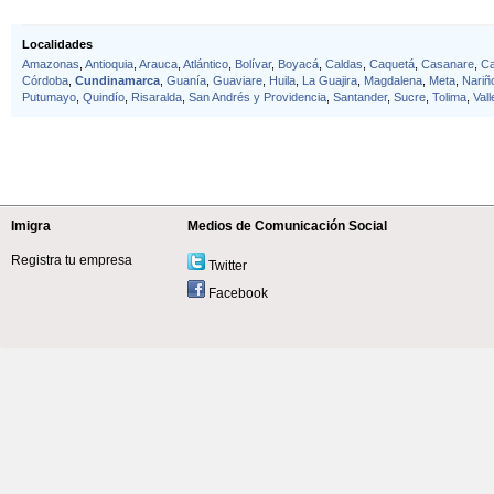
Localidades
Amazonas
,
Antioquia
,
Arauca
,
Atlántico
,
Bolívar
,
Boyacá
,
Caldas
,
Caquetá
,
Casanare
,
C
Córdoba
,
Cundinamarca
,
Guanía
,
Guaviare
,
Huila
,
La Guajira
,
Magdalena
,
Meta
,
Nariñ
Putumayo
,
Quindío
,
Risaralda
,
San Andrés y Providencia
,
Santander
,
Sucre
,
Tolima
,
Val
Imigra
Medios de Comunicación Social
Registra tu empresa
Twitter
Facebook