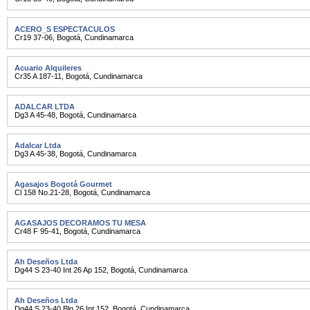
ACERO_S ESPECTACULOS
Cr19 37-06
,
Bogotá
,
Cundinamarca
Acuario Alquileres
Cr35 A 187-11
,
Bogotá
,
Cundinamarca
ADALCAR LTDA
Dg3 A 45-48
,
Bogotá
,
Cundinamarca
Adalcar Ltda
Dg3 A 45-38
,
Bogotá
,
Cundinamarca
Agasajos Bogotá Gourmet
Cl 158 No.21-28
,
Bogotá
,
Cundinamarca
AGASAJOS DECORAMOS TU MESA
Cr48 F 95-41
,
Bogotá
,
Cundinamarca
Ah Deseños Ltda
Dg44 S 23-40 Int 26 Ap 152
,
Bogotá
,
Cundinamarca
Ah Deseños Ltda
Dg44 S 23-40 Blq 26 Int 152
,
Bogotá
,
Cundinamarca