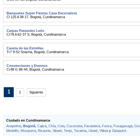
Banquetes Super Fiestas Casa Decoradora
Cl 125 A 38-17
,
Bogotá
,
Cundinamarca
Carpas Parasoles León
Cr78 A 62-37 S
,
Bogotá
,
Cundinamarca
Caseta de las Estrellas
Tr7 9-52 Soacha
,
Bogotá
,
Cundinamarca
Convenciones y Eventos
Cr48 G 96-44
,
Bogotá
,
Cundinamarca
1
2
Siguiente
Ciudads en Cundinamarca
Anapoima
,
Bogotá
,
Cajicá
,
Chía
,
Cota
,
Cucunuba
,
Facatativá
,
Funza
,
Fusagasugá
,
Gir
Medellín
,
Mosquera
,
Ricaurte
,
Sibaté
,
Tenjo
,
Tocaima
,
Ubaté
,
Villeta
y
Zipaquirá
.