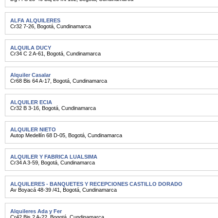
ALFA ALQUILERES
Cr32 7-26
,
Bogotá
,
Cundinamarca
ALQUILA DUCY
Cr34 C 2 A-61
,
Bogotá
,
Cundinamarca
Alquiler Casalar
Cr68 Bis 64 A-17
,
Bogotá
,
Cundinamarca
ALQUILER ECIA
Cr32 B 3-16
,
Bogotá
,
Cundinamarca
ALQUILER NIETO
Autop Medellín 68 D-05
,
Bogotá
,
Cundinamarca
ALQUILER Y FABRICA LUALSIMA
Cr34 A 3-59
,
Bogotá
,
Cundinamarca
ALQUILERES - BANQUETES Y RECEPCIONES CASTILLO DORADO
Av Boyacá 48-39 /41
,
Bogotá
,
Cundinamarca
Alquileres Ada y Fer
Cr42 Bis 2 A-22
,
Bogotá
,
Cundinamarca