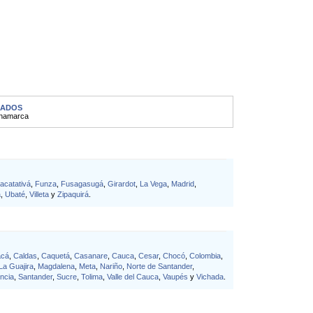
ZADOS
namarca
acatativá
,
Funza
,
Fusagasugá
,
Girardot
,
La Vega
,
Madrid
,
a
,
Ubaté
,
Villeta
y
Zipaquirá
.
acá
,
Caldas
,
Caquetá
,
Casanare
,
Cauca
,
Cesar
,
Chocó
,
Colombia
,
La Guajira
,
Magdalena
,
Meta
,
Nariño
,
Norte de Santander
,
ncia
,
Santander
,
Sucre
,
Tolima
,
Valle del Cauca
,
Vaupés
y
Vichada
.