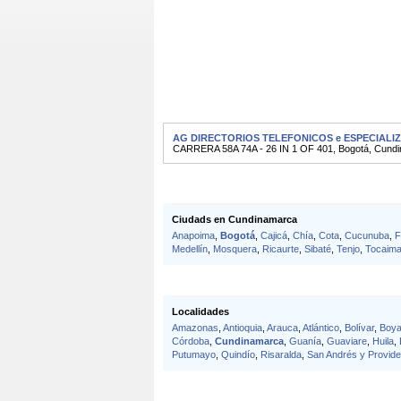
AG DIRECTORIOS TELEFONICOS e ESPECIALI
CARRERA 58A 74A - 26 IN 1 OF 401
,
Bogotá
,
Cundi
Ciudads en Cundinamarca
Anapoima
,
Bogotá
,
Cajicá
,
Chía
,
Cota
,
Cucunuba
,
F
Medellín
,
Mosquera
,
Ricaurte
,
Sibaté
,
Tenjo
,
Tocaim
Localidades
Amazonas
,
Antioquia
,
Arauca
,
Atlántico
,
Bolívar
,
Boy
Córdoba
,
Cundinamarca
,
Guanía
,
Guaviare
,
Huila
,
Putumayo
,
Quindío
,
Risaralda
,
San Andrés y Provide