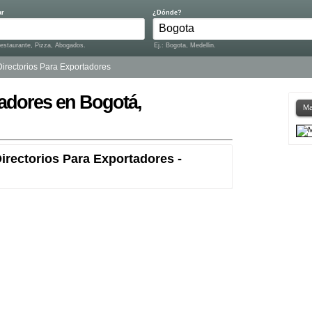
ar
¿Dónde?
Restaurante, Pizza, Abogados.
Ej.: Bogota, Medellin.
Directorios Para Exportadores
tadores en Bogotá,
Ma
irectorios Para Exportadores -