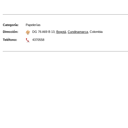
Categoría:
Papelerías
Dirección:
DG 76 A69 B 13
,
Bogotá
,
Cundinamarca
,
Colombia
Teléfono:
4370558