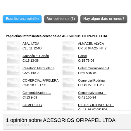
Escribe una opinión
Ver opiniones (1)
Hay algún dato erróneo?
Papelerías interesantes cercanos de ACESORIOS OFIPAPEL LTDA
ABAL LTDA
ALMACEN ALYCA
CLL 11 12-08
CR 30 94A 25 INT 2
Almacén El Cartón
Cartel
Cr15 13-38
Cr15 73-06
Casatodo Marquetería
Cellux Colombiana SA
Cr25 140-29
Cr56 A 45-04
COMERCIAL PAPELERA
Comercial Rodrígu...
Calle 98 15-17 O...
Cl 149 27-33 L-23
Comercializadora ...
Comercializadora ...
Cl 13 9-09
Cr41 166-94
COMPUCELY
DISTRIBUCIONES RO...
CL 13 16-07 OF 501
PAPELERIA
CL 129 41A-52
El Paraíso
1
opinión sobre
ACESORIOS OFIPAPEL LTDA
Cr51 46A-31S
Valoración
2.5
de
5
FGF DISTRIBUCIONES
Fise