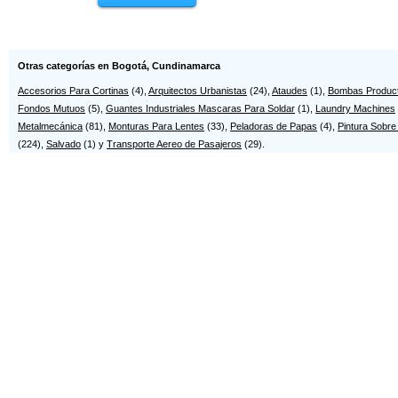
PAPELERIA MIRAMAR
Papelería Miscelá...
Cl 85 11-10
Dg115 33-89
PAPELERIA MODERMAG
PAPELERIA OFIQUIN...
CL 12 4-98
CR 5 27-27 L-101
Otras categorías en Bogotá, Cundinamarca
Papelería Pandora
Papelería Quinta ...
Accesorios Para Cortinas
(4),
Arquitectos Urbanistas
(24),
Ataudes
(1),
Bombas Produc
Dg28 14-39
Av5 73 B-05
Fondos Mutuos
(5),
Guantes Industriales Mascaras Para Soldar
(1),
Laundry Machines
Papelería Romano
Papelería Rombos
Metalmecánica
(81),
Monturas Para Lentes
(33),
Peladoras de Papas
(4),
Pintura Sobre
Cr21 17-32 S
Cr38 97-76 L-133
(224),
Salvado
(1) y
Transporte Aereo de Pasajeros
(29).
Papelería Tejares
PAPELERIA VANOIT ...
Cr46 186-22
AV 15 104-76 INT 1
Papiros y Grafos
Provegráficas Pap...
Cr6 115-65 L-138
Cl 48 15-02
Quick Office Ltda
Témperas y Acuarelas
Cl 120 53-31
Cl 35 S 49 B-09 L-4
Zuluaga e Cía. Lt...
Cr77 7B-19