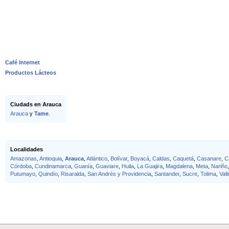
Café Internet
Productos Lácteos
Ciudads en Arauca
Arauca
y
Tame
.
Localidades
Amazonas
,
Antioquia
,
Arauca
,
Atlántico
,
Bolívar
,
Boyacá
,
Caldas
,
Caquetá
,
Casanare
,
C
Córdoba
,
Cundinamarca
,
Guanía
,
Guaviare
,
Huila
,
La Guajira
,
Magdalena
,
Meta
,
Nariño
Putumayo
,
Quindío
,
Risaralda
,
San Andrés y Providencia
,
Santander
,
Sucre
,
Tolima
,
Val