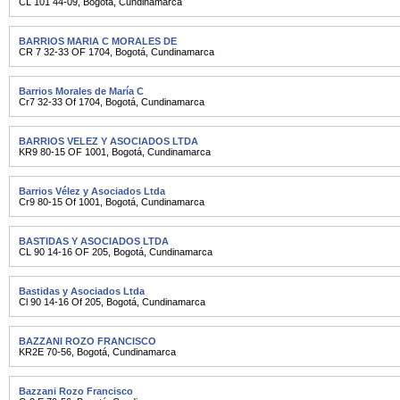
CL 101 44-09
,
Bogotá
,
Cundinamarca
BARRIOS MARIA C MORALES DE
CR 7 32-33 OF 1704
,
Bogotá
,
Cundinamarca
Barrios Morales de María C
Cr7 32-33 Of 1704
,
Bogotá
,
Cundinamarca
BARRIOS VELEZ Y ASOCIADOS LTDA
KR9 80-15 OF 1001
,
Bogotá
,
Cundinamarca
Barrios Vélez y Asociados Ltda
Cr9 80-15 Of 1001
,
Bogotá
,
Cundinamarca
BASTIDAS Y ASOCIADOS LTDA
CL 90 14-16 OF 205
,
Bogotá
,
Cundinamarca
Bastidas y Asociados Ltda
Cl 90 14-16 Of 205
,
Bogotá
,
Cundinamarca
BAZZANI ROZO FRANCISCO
KR2E 70-56
,
Bogotá
,
Cundinamarca
Bazzani Rozo Francisco