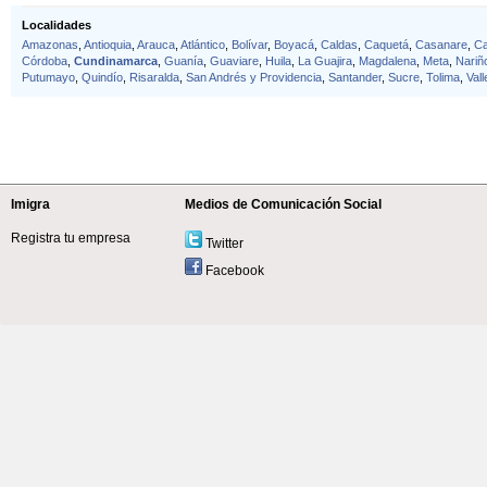
Localidades
Amazonas
,
Antioquia
,
Arauca
,
Atlántico
,
Bolívar
,
Boyacá
,
Caldas
,
Caquetá
,
Casanare
,
C
Córdoba
,
Cundinamarca
,
Guanía
,
Guaviare
,
Huila
,
La Guajira
,
Magdalena
,
Meta
,
Nariñ
Putumayo
,
Quindío
,
Risaralda
,
San Andrés y Providencia
,
Santander
,
Sucre
,
Tolima
,
Val
Imigra
Medios de Comunicación Social
Registra tu empresa
Twitter
Facebook