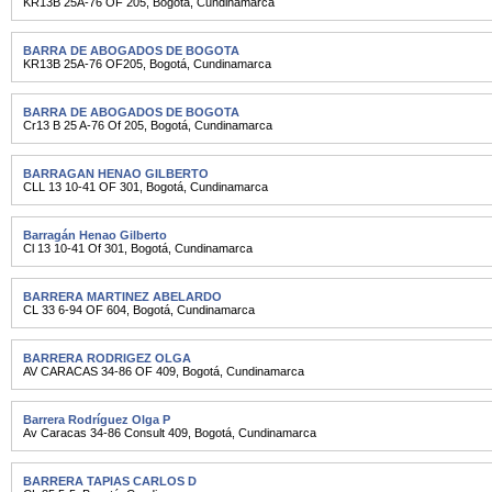
KR13B 25A-76 OF 205
,
Bogotá
,
Cundinamarca
BARRA DE ABOGADOS DE BOGOTA
KR13B 25A-76 OF205
,
Bogotá
,
Cundinamarca
BARRA DE ABOGADOS DE BOGOTA
Cr13 B 25 A-76 Of 205
,
Bogotá
,
Cundinamarca
BARRAGAN HENAO GILBERTO
CLL 13 10-41 OF 301
,
Bogotá
,
Cundinamarca
Barragán Henao Gilberto
Cl 13 10-41 Of 301
,
Bogotá
,
Cundinamarca
BARRERA MARTINEZ ABELARDO
CL 33 6-94 OF 604
,
Bogotá
,
Cundinamarca
BARRERA RODRIGEZ OLGA
AV CARACAS 34-86 OF 409
,
Bogotá
,
Cundinamarca
Barrera Rodríguez Olga P
Av Caracas 34-86 Consult 409
,
Bogotá
,
Cundinamarca
BARRERA TAPIAS CARLOS D