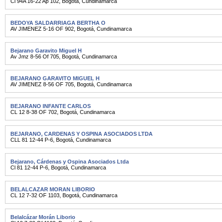
Cl 94A 16-22 Ap 102
,
Bogotá
,
Cundinamarca
BEDOYA SALDARRIAGA BERTHA O
AV JIMENEZ 5-16 OF 902
,
Bogotá
,
Cundinamarca
Bejarano Garavito Miguel H
Av Jmz 8-56 Of 705
,
Bogotá
,
Cundinamarca
BEJARANO GARAVITO MIGUEL H
AV JIMENEZ 8-56 OF 705
,
Bogotá
,
Cundinamarca
BEJARANO INFANTE CARLOS
CL 12 8-38 OF 702
,
Bogotá
,
Cundinamarca
BEJARANO, CARDENAS Y OSPINA ASOCIADOS LTDA
CLL 81 12-44 P-6
,
Bogotá
,
Cundinamarca
Bejarano, Cárdenas y Ospina Asociados Ltda
Cl 81 12-44 P-6
,
Bogotá
,
Cundinamarca
BELALCAZAR MORAN LIBORIO
CL 12 7-32 OF 1103
,
Bogotá
,
Cundinamarca
Belalcázar Morán Liborio