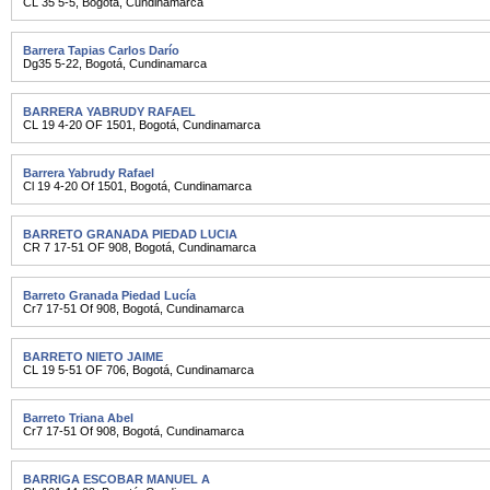
CL 35 5-5
,
Bogotá
,
Cundinamarca
Barrera Tapias Carlos Darío
Dg35 5-22
,
Bogotá
,
Cundinamarca
BARRERA YABRUDY RAFAEL
CL 19 4-20 OF 1501
,
Bogotá
,
Cundinamarca
Barrera Yabrudy Rafael
Cl 19 4-20 Of 1501
,
Bogotá
,
Cundinamarca
BARRETO GRANADA PIEDAD LUCIA
CR 7 17-51 OF 908
,
Bogotá
,
Cundinamarca
Barreto Granada Piedad Lucía
Cr7 17-51 Of 908
,
Bogotá
,
Cundinamarca
BARRETO NIETO JAIME
CL 19 5-51 OF 706
,
Bogotá
,
Cundinamarca
Barreto Triana Abel
Cr7 17-51 Of 908
,
Bogotá
,
Cundinamarca
BARRIGA ESCOBAR MANUEL A