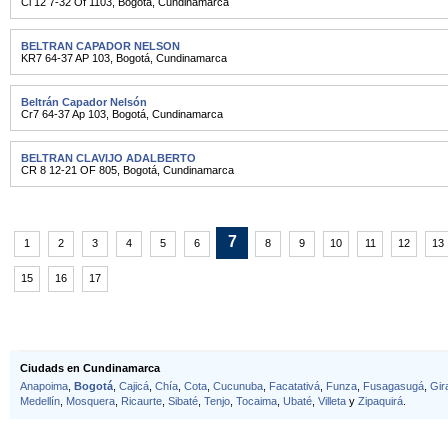
Cl 12 7-32 Of 1103
,
Bogotá
,
Cundinamarca
BELTRAN CAPADOR NELSON
KR7 64-37 AP 103
,
Bogotá
,
Cundinamarca
Beltrán Capador Nelsón
Cr7 64-37 Ap 103
,
Bogotá
,
Cundinamarca
BELTRAN CLAVIJO ADALBERTO
CR 8 12-21 OF 805
,
Bogotá
,
Cundinamarca
7
1
2
3
4
5
6
8
9
10
11
12
13
15
16
17
Ciudads en Cundinamarca
Anapoima
,
Bogotá
,
Cajicá
,
Chía
,
Cota
,
Cucunuba
,
Facatativá
,
Funza
,
Fusagasugá
,
Gir
Medellín
,
Mosquera
,
Ricaurte
,
Sibaté
,
Tenjo
,
Tocaima
,
Ubaté
,
Villeta
y
Zipaquirá
.