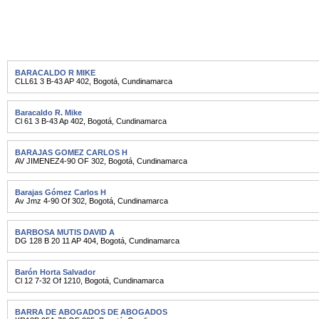
BARACALDO R MIKE
CLL61 3 B-43 AP 402
,
Bogotá
,
Cundinamarca
Baracaldo R. Mike
Cl 61 3 B-43 Ap 402
,
Bogotá
,
Cundinamarca
BARAJAS GOMEZ CARLOS H
AV JIMENEZ4-90 OF 302
,
Bogotá
,
Cundinamarca
Barajas Gómez Carlos H
Av Jmz 4-90 Of 302
,
Bogotá
,
Cundinamarca
BARBOSA MUTIS DAVID A
DG 128 B 20 11 AP 404
,
Bogotá
,
Cundinamarca
Barón Horta Salvador
Cl 12 7-32 Of 1210
,
Bogotá
,
Cundinamarca
BARRA DE ABOGADOS DE ABOGADOS