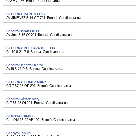
Cr2 E 70-56
,
Bogotá
,
Cundinamarca
BECERRA BARON LUIS E
AV JIMENEZ 5-16 OF 701
,
Bogotá
,
Cundinamarca
Becerra Barón Luis E
Av Jmz 5-16 Of 701
,
Bogotá
,
Cundinamarca
BECERRA BECERRA HECTOR
CL 19 6-21 P-6
,
Bogotá
,
Cundinamarca
Becerra Becerra Héctor
Av19 6-21 P-6
,
Bogotá
,
Cundinamarca
BECERRA GOMEZ MARY
CR 7 67-28 OF 201
,
Bogotá
,
Cundinamarca
Becerra Gómez Mary
Cr7 67-28 Of 201
,
Bogotá
,
Cundinamarca
BEDOYA CAMILO
CLL 94A 16-22 AP 102
,
Bogotá
,
Cundinamarca
Bedoya Camilo