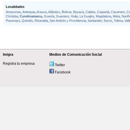
Localidades
Amazonas
,
Antioquia
,
Arauca
,
Atlántico
,
Bolívar
,
Boyacá
,
Caldas
,
Caquetá
,
Casanare
,
C
Córdoba
,
Cundinamarca
,
Guanía
,
Guaviare
,
Huila
,
La Guajira
,
Magdalena
,
Meta
,
Nariñ
Putumayo
,
Quindío
,
Risaralda
,
San Andrés y Providencia
,
Santander
,
Sucre
,
Tolima
,
Val
Imigra
Medios de Comunicación Social
Registra tu empresa
Twitter
Facebook