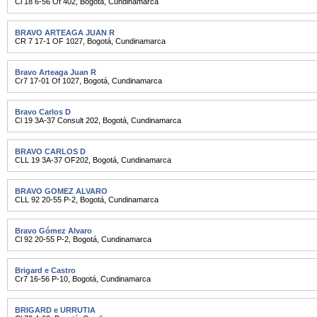
Cl 18 6-56 Of 402
,
Bogotá
,
Cundinamarca
BRAVO ARTEAGA JUAN R
CR 7 17-1 OF 1027
,
Bogotá
,
Cundinamarca
Bravo Arteaga Juan R
Cr7 17-01 Of 1027
,
Bogotá
,
Cundinamarca
Bravo Carlos D
Cl 19 3A-37 Consult 202
,
Bogotá
,
Cundinamarca
BRAVO CARLOS D
CLL 19 3A-37 OF202
,
Bogotá
,
Cundinamarca
BRAVO GOMEZ ALVARO
CLL 92 20-55 P-2
,
Bogotá
,
Cundinamarca
Bravo Gómez Alvaro
Cl 92 20-55 P-2
,
Bogotá
,
Cundinamarca
Brigard e Castro
Cr7 16-56 P-10
,
Bogotá
,
Cundinamarca
BRIGARD e URRUTIA