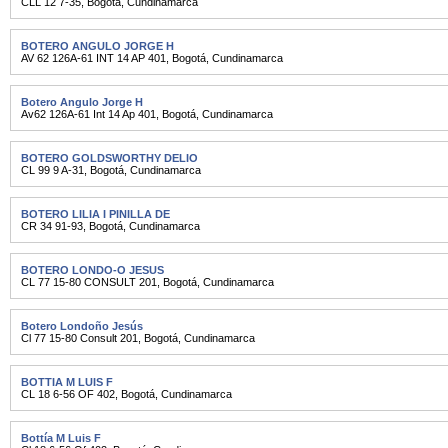
CLL 12 7-35
,
Bogotá
,
Cundinamarca
BOTERO ANGULO JORGE H
AV 62 126A-61 INT 14 AP 401
,
Bogotá
,
Cundinamarca
Botero Angulo Jorge H
Av62 126A-61 Int 14 Ap 401
,
Bogotá
,
Cundinamarca
BOTERO GOLDSWORTHY DELIO
CL 99 9 A-31
,
Bogotá
,
Cundinamarca
BOTERO LILIA I PINILLA DE
CR 34 91-93
,
Bogotá
,
Cundinamarca
BOTERO LONDO-O JESUS
CL 77 15-80 CONSULT 201
,
Bogotá
,
Cundinamarca
Botero Londoño Jesús
Cl 77 15-80 Consult 201
,
Bogotá
,
Cundinamarca
BOTTIA M LUIS F
CL 18 6-56 OF 402
,
Bogotá
,
Cundinamarca
Bottía M Luis F