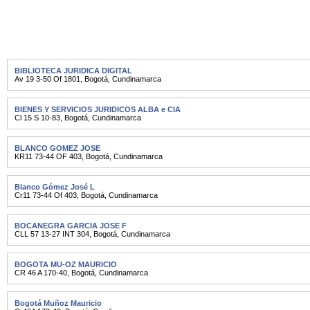
BIBLIOTECA JURIDICA DIGITAL
Av 19 3-50 Of 1801
,
Bogotá
,
Cundinamarca
BIENES Y SERVICIOS JURIDICOS ALBA e CIA
Cl 15 S 10-83
,
Bogotá
,
Cundinamarca
BLANCO GOMEZ JOSE
KR11 73-44 OF 403
,
Bogotá
,
Cundinamarca
Blanco Gómez José L
Cr11 73-44 Of 403
,
Bogotá
,
Cundinamarca
BOCANEGRA GARCIA JOSE F
CLL 57 13-27 INT 304
,
Bogotá
,
Cundinamarca
BOGOTA MU-OZ MAURICIO
CR 46 A 170-40
,
Bogotá
,
Cundinamarca
Bogotá Muñoz Mauricio