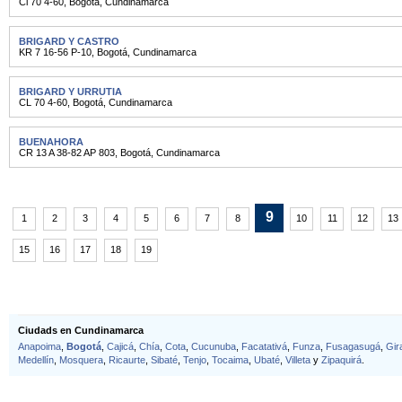
Cl 70 4-60
,
Bogotá
,
Cundinamarca
BRIGARD Y CASTRO
KR 7 16-56 P-10
,
Bogotá
,
Cundinamarca
BRIGARD Y URRUTIA
CL 70 4-60
,
Bogotá
,
Cundinamarca
BUENAHORA
CR 13 A 38-82 AP 803
,
Bogotá
,
Cundinamarca
9
1
2
3
4
5
6
7
8
10
11
12
13
15
16
17
18
19
Ciudads en Cundinamarca
Anapoima
,
Bogotá
,
Cajicá
,
Chía
,
Cota
,
Cucunuba
,
Facatativá
,
Funza
,
Fusagasugá
,
Gir
Medellín
,
Mosquera
,
Ricaurte
,
Sibaté
,
Tenjo
,
Tocaima
,
Ubaté
,
Villeta
y
Zipaquirá
.