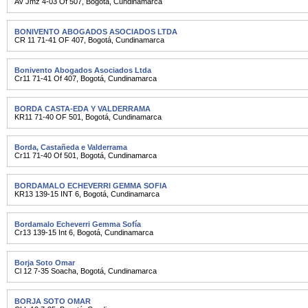
Av Jmz 4-03 Of 507
,
Bogotá
,
Cundinamarca
BONIVENTO ABOGADOS ASOCIADOS LTDA
CR 11 71-41 OF 407
,
Bogotá
,
Cundinamarca
Bonivento Abogados Asociados Ltda
Cr11 71-41 Of 407
,
Bogotá
,
Cundinamarca
BORDA CASTA-EDA Y VALDERRAMA
KR11 71-40 OF 501
,
Bogotá
,
Cundinamarca
Borda, Castañeda e Valderrama
Cr11 71-40 Of 501
,
Bogotá
,
Cundinamarca
BORDAMALO ECHEVERRI GEMMA SOFIA
KR13 139-15 INT 6
,
Bogotá
,
Cundinamarca
Bordamalo Echeverri Gemma Sofía
Cr13 139-15 Int 6
,
Bogotá
,
Cundinamarca
Borja Soto Omar
Cl 12 7-35 Soacha
,
Bogotá
,
Cundinamarca
BORJA SOTO OMAR