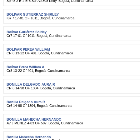
Spmz 2 B-2 E-5 Sur Ap 308 Kndy
,
Bogotá
,
Cundinamarca
BOLIVAR GUTIERRAZ SHIRLEY
KR 7 17-01 OF 1011
,
Bogotá
,
Cundinamarca
Bolívar Gutiérrez Shirley
Cr7 17-01 Of 1011
,
Bogotá
,
Cundinamarca
BOLIVAR PEREA WILLIAM
CR 8 13-22 OF 401
,
Bogotá
,
Cundinamarca
Bolívar Perea William A
Cr8 13-22 Of 401
,
Bogotá
,
Cundinamarca
BONILLA DELGADO AURA R
CR 6 14-98 OF 1304
,
Bogotá
,
Cundinamarca
Bonilla Delgado Aura R
Cr6 14-98 Of 1304
,
Bogotá
,
Cundinamarca
BONILLA MAHECHA HERNANDO
AV JIMENEZ 4-03 OF 507
,
Bogotá
,
Cundinamarca
Bonilla Mahecha Hernando