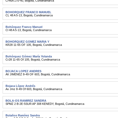
Cr46A 170-40
,
Bogotá
,
Cundinamarca
BOHORQUEZ FRANCO MANUEL
CL 48 A 5-13
,
Bogotá
,
Cundinamarca
Bohórquez Franco Manuel
Cl 48 A 5-13
,
Bogotá
,
Cundinamarca
BOHORQUEZ GOMEZ MARIA Y
KR28 11-65 OF 105
,
Bogotá
,
Cundinamarca
Bohórquez Gómez María Yolanda
Cr28 11-65 Of 105
,
Bogotá
,
Cundinamarca
BOJACA LOPEZ ANDRES
AV JIMENEZ 8-49 OF 603
,
Bogotá
,
Cundinamarca
Bojaca López Andrés
Av Jmz 8-49 Of 603
,
Bogotá
,
Cundinamarca
BOLA-OS RAMIREZ SANDRA
SPMZ 2 B-2E-5SUR AP 308 KENEDY
,
Bogotá
,
Cundinamarca
Bolaños Ramírez Sandra