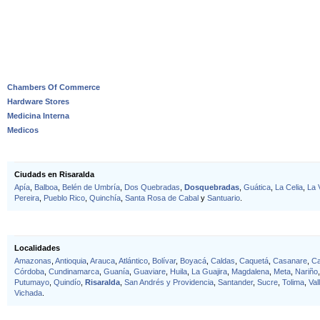
Chambers Of Commerce
Hardware Stores
Medicina Interna
Medicos
Ciudads en Risaralda
Apía
,
Balboa
,
Belén de Umbría
,
Dos Quebradas
,
Dosquebradas
,
Guática
,
La Celia
,
La 
Pereira
,
Pueblo Rico
,
Quinchía
,
Santa Rosa de Cabal
y
Santuario
.
Localidades
Amazonas
,
Antioquia
,
Arauca
,
Atlántico
,
Bolívar
,
Boyacá
,
Caldas
,
Caquetá
,
Casanare
,
C
Córdoba
,
Cundinamarca
,
Guanía
,
Guaviare
,
Huila
,
La Guajira
,
Magdalena
,
Meta
,
Nariño
Putumayo
,
Quindío
,
Risaralda
,
San Andrés y Providencia
,
Santander
,
Sucre
,
Tolima
,
Val
Vichada
.