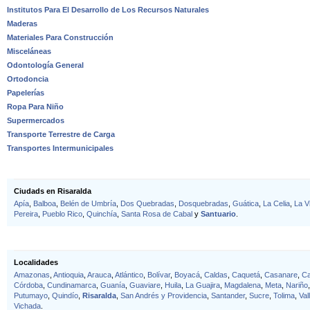
Institutos Para El Desarrollo de Los Recursos Naturales
Maderas
Materiales Para Construcción
Misceláneas
Odontología General
Ortodoncia
Papelerías
Ropa Para Niño
Supermercados
Transporte Terrestre de Carga
Transportes Intermunicipales
Ciudads en Risaralda
Apía
,
Balboa
,
Belén de Umbría
,
Dos Quebradas
,
Dosquebradas
,
Guática
,
La Celia
,
La Vi
Pereira
,
Pueblo Rico
,
Quinchía
,
Santa Rosa de Cabal
y
Santuario
.
Localidades
Amazonas
,
Antioquia
,
Arauca
,
Atlántico
,
Bolívar
,
Boyacá
,
Caldas
,
Caquetá
,
Casanare
,
C
Córdoba
,
Cundinamarca
,
Guanía
,
Guaviare
,
Huila
,
La Guajira
,
Magdalena
,
Meta
,
Nariño
Putumayo
,
Quindío
,
Risaralda
,
San Andrés y Providencia
,
Santander
,
Sucre
,
Tolima
,
Val
Vichada
.