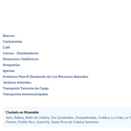
Bancos
Cacharrerías
Café
Carnes - Distribuidores
Directorios Telefónicos
Droguerías
Iglesias
Institutos Para El Desarrollo de Los Recursos Naturales
Jardines Infantiles
Transporte Terrestre de Carga
Transportes Intermunicipales
Ciudads en Risaralda
Apía
,
Balboa
,
Belén de Umbría
,
Dos Quebradas
,
Dosquebradas
,
Guática
,
La Celia
,
La Vi
Pereira
,
Pueblo Rico
,
Quinchía
,
Santa Rosa de Cabal
y
Santuario
.