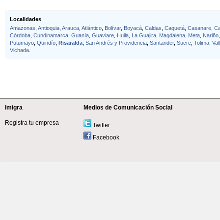
Localidades
Amazonas
,
Antioquia
,
Arauca
,
Atlántico
,
Bolívar
,
Boyacá
,
Caldas
,
Caquetá
,
Casanare
,
C
Córdoba
,
Cundinamarca
,
Guanía
,
Guaviare
,
Huila
,
La Guajira
,
Magdalena
,
Meta
,
Nariño
Putumayo
,
Quindío
,
Risaralda
,
San Andrés y Providencia
,
Santander
,
Sucre
,
Tolima
,
Val
Vichada
.
Imigra
Medios de Comunicación Social
Registra tu empresa
Twitter
Facebook